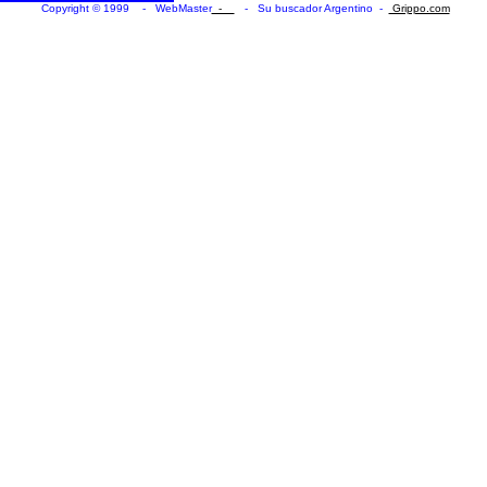
Copyright © 1999 - WebMaster
-
- Su buscador Argentino -
Grippo.com